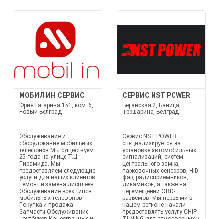
МОБИЛ ИН СЕРВИС
СЕРВИС NST POWER
Юрия Гагарина 151, ком. 6,
Беранская 2, Баница,
Новый Белград
Трошарина, Белград
Обслуживание и
Сервис NST POWER
оборудование мобильных
специализируется на
телефонов Мы существуем
установке автомобильных
25 года на улице Т.Ц.
сигнализаций, систем
Пирамида. Мы
центрального замка,
предоставляем следующие
парковочных сенсоров, HID-
услуги для наших клиентов:
фар, радиоприемников,
Ремонт и замена дисплеев
динамиков, а также на
Обслуживание всех типов
перемещении OBD-
мобильных телефонов
разъемов. Мы первыми в
Покупка и продажа
нашем регионе начали
Запчасти Обслуживание
предоставлять услугу CHIP
ноутбуков Качественные и
TUNING для атмосферных и