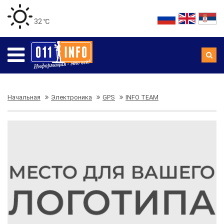
32 ℃
Начальная
Электроника
GPS
INFO TEAM