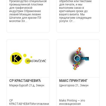
Производство специальной
обработки или текстами
промышленной пластики
для печати, и мы
для графической
выполним заказ в
индустрии Обрамление
кратчайшие сроки до
лезвий Моющее лезвие
вашего визита. Мы
Шпатели для краски ПЭ
предлагаем следующие
молотки Эл...
услуги: Ст...
СР КРАСТАВЧЕВИЋ
МАКС ПРИНТИНГ
Марије Бурсаћ 21д, Земун
Црногорска 21, Земун
СР
Maks Printing — это
КРАСТАВЧЕВИЋИзготовление
инновационная