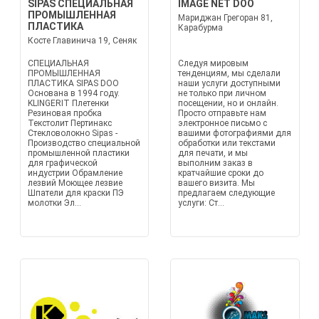
SIPAS СПЕЦИАЛЬНАЯ
IMAGE NET DOO
ПРОМЫШЛЕННАЯ
Мариджан Грегоран 81,
ПЛАСТИКА
Карабурма
Косте Главинича 19, Сеняк
СПЕЦИАЛЬНАЯ
Следуя мировым
ПРОМЫШЛЕННАЯ
тенденциям, мы сделали
ПЛАСТИКА SIPAS DOO
наши услуги доступными
Основана в 1994 году.
не только при личном
KLINGERIT Плетенки
посещении, но и онлайн.
Резиновая пробка
Просто отправьте нам
Текстолит Пертинакс
электронное письмо с
Стекловолокно Sipas -
вашими фотографиями для
Производство специальной
обработки или текстами
промышленной пластики
для печати, и мы
для графической
выполним заказ в
индустрии Обрамление
кратчайшие сроки до
лезвий Моющее лезвие
вашего визита. Мы
Шпатели для краски ПЭ
предлагаем следующие
молотки Эл...
услуги: Ст...