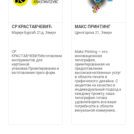
СР КРАСТАВЧЕВИЋ
МАКС ПРИНТИНГ
Марије Бурсаћ 21д, Земун
Црногорска 21, Земун
СР
Maks Printing — это
КРАСТАВЧЕВИЋИзготовление
инновационная
инструментов для
типография,
картонной
ориентированная на
упаковки.Проектирование и
предоставление
изготовление пресс-форм.
высококачественных услуг
в области печати и
графического дизайна. С
акцентом на качество и
индивидуальный подход к
каждому проекту, наша
типография готова
удовлетворить все ваши
потребности в области
визуальной коммуника...