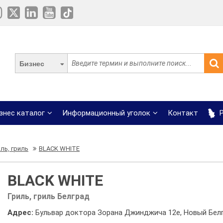
Бизнес
знес каталог
Информационный уголок
Контакт
Р
ль, гриль
BLACK WHITE
BLACK WHITE
Гриль, гриль Белград
Адрес:
Бульвар доктора Зорана Джинджича 12e, Новый Бел