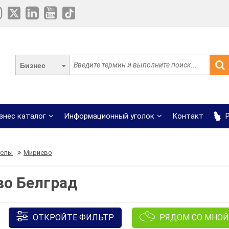
Бизнес
знес каталог
Информационный уголок
Контакт
Р
телы
Мириево
во Белград
ОТКРОЙТЕ ФИЛЬТР
РЯДОМ СО МНОЙ