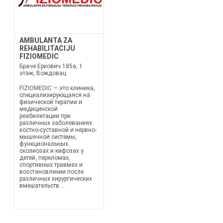
AMBULANTA ZA
REHABILITACIJU
FIZIOMEDIC
Браче Еркович 185а, 1
этаж, Вождовац
FIZIOMEDIC — это клиника,
специализирующаяся на
физической терапии и
медицинской
реабилитации при
различных заболеваниях
костно-суставной и нервно-
мышечной системы,
функциональных
сколиозах и кифозах у
детей, переломах,
спортивных травмах и
восстановлении после
различных хирургических
вмешательств....