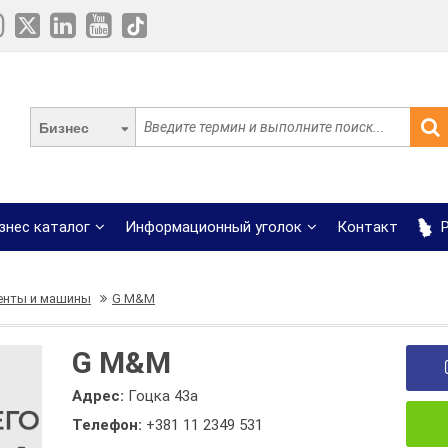
Бизнес
знес каталог
Информационный уголок
Контакт
Р
енты и машины
G M&M
G M&M
Адрес:
Гоцка 43а
Телефон:
+381 11 2349 531