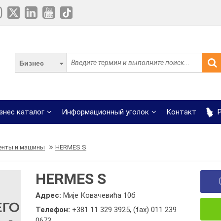
Бизнес
знес каталог
Информационный уголок
Контакт
Р
енты и машины
HERMES S
HERMES S
Адрес:
Мије Ковачевића 10б
Телефон:
+381 11 329 3925
,
(fax) 011 239
0673