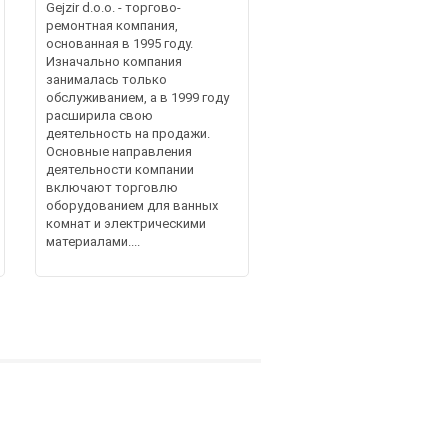
Gejzir d.o.o. - торгово-
ремонтная компания,
основанная в 1995 году.
Изначально компания
занималась только
обслуживанием, а в 1999 году
расширила свою
деятельность на продажи.
Основные направления
деятельности компании
включают торговлю
оборудованием для ванных
комнат и электрическими
материалами....