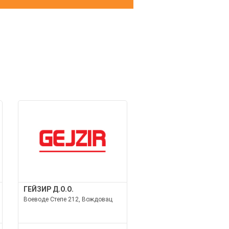
И
ГЕЙЗИР Д.О.О.
Воеводе Степе 212, Вождовац