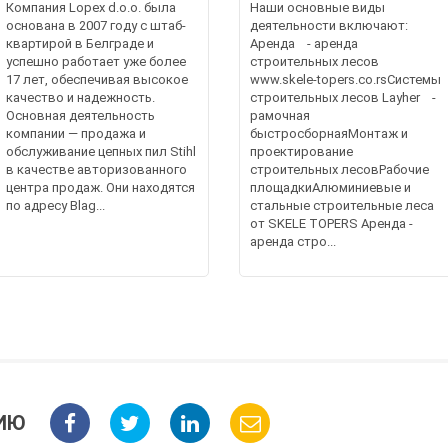
Компания Lopex d.o.o. была
Наши основные виды
основана в 2007 году с штаб-
деятельности включают:
квартирой в Белграде и
Аренда - аренда
успешно работает уже более
строительных лесов
17 лет, обеспечивая высокое
www.skele-topers.co.rsСистемы
качество и надежность.
строительных лесов Layher -
Основная деятельность
рамочная
компании — продажа и
быстросборнаяМонтаж и
обслуживание цепных пил Stihl
проектирование
в качестве авторизованного
строительных лесовРабочие
центра продаж. Они находятся
площадкиАлюминиевые и
по адресу Blag...
стальные строительные леса
от SKELE TOPERS Аренда -
аренда стро...
ИЮ