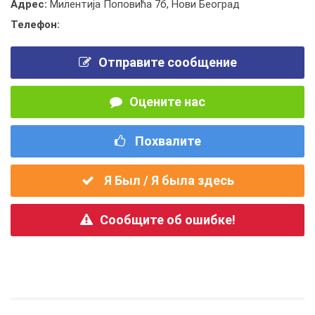
Адрес:
Милентија Поповића 7б, Нови Београд
Телефон:
Отправите сообщение
Оцените нас
Похвалите
Я Был / Я была здесь
Сообщите об ошибке!