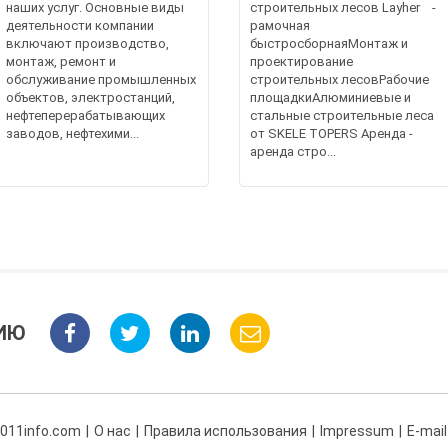
наших услуг. Основные виды
строительных лесов Layher -
деятельности компании
рамочная
включают производство,
быстросборнаяМонтаж и
монтаж, ремонт и
проектирование
обслуживание промышленных
строительных лесовРабочие
объектов, электростанций,
площадкиАлюминиевые и
нефтеперерабатывающих
стальные строительные леса
заводов, нефтехими...
от SKELE TOPERS Аренда -
аренда стро...
ИЮ
 011info.com
О нас
Правила использования
Impressum
E-mail