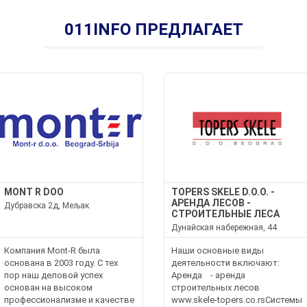
011INFO ПРЕДЛАГАЕТ
MONT R DOO
TOPERS SKELE D.O.O. -
АРЕНДА ЛЕСОВ -
Дубравска 2д, Мељак
СТРОИТЕЛЬНЫЕ ЛЕСА
Дунайская набережная, 44
Компания Mont-R была
Наши основные виды
основана в 2003 году. С тех
деятельности включают:
пор наш деловой успех
Аренда - аренда
основан на высоком
строительных лесов
профессионализме и качестве
www.skele-topers.co.rsСистемы