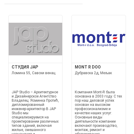
СТУДИЯ JAP
MONT R DOO
Ломина 55, Савски венац
Дубравска 2д, Мељак
JAP Studio – Архитектурное
Компания Mont-R была
и Дизайнерское Агентство
основана в 2003 году. С тех
Владелец: Ясминка Протић,
пор наш деловой успех
дипломированный
основан на высоком
инженер-архитектор В JAP
профессионализме и
Studio мы
качестве наших услуг.
специализируемся на
Основные виды
проектировании различных
деятельности компании
типов зданий, включая
включают производство,
жилые, смешанного
монтаж, ремонт и