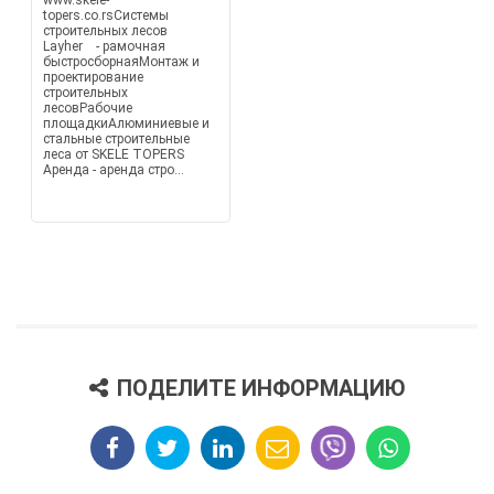
www.skele-
topers.co.rsСистемы
строительных лесов
Layher - рамочная
быстросборнаяМонтаж и
проектирование
строительных
лесовРабочие
площадкиАлюминиевые и
стальные строительные
леса от SKELE TOPERS
Аренда - аренда стро...
ПОДЕЛИТЕ ИНФОРМАЦИЮ