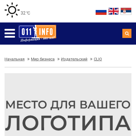
32 ℃
Начальная
Мир бизнеса
Издательский
CLIO