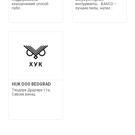
классический способ
инструменты... BAHCO –
публ...
лучшие пилы, напил...
HUK DOO BEOGRAD
Теодора Драјзера 11и,
Савски венац