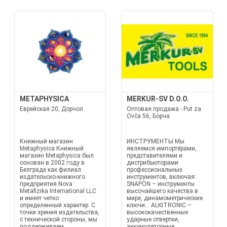
METAPHYSICA
MERKUR-SV D.O.O.
Еврейская 20, Дорчол
Оптовая продажа - Put za
Ovča 56, Борча
Книжный магазин
ИНСТРУМЕНТЫ Мы
Metaphysica Книжный
являемся импортёрами,
магазин Metaphysica был
представителями и
основан в 2002 году в
дистрибьюторами
Белграде как филиал
профессиональных
издательско-книжного
инструментов, включая:
предприятия Nova
SNAPON – инструменты
Metafizika International LLC
высочайшего качества в
и имеет четко
мире, динамометрические
определенный характер. С
ключи... ALKITRONIC –
точки зрения издательства,
высококачественные
с технической стороны, мы
ударные отвертки,
поддерживаем
аккумуляторные