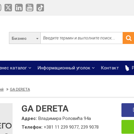
Бизнес
знес каталог
Информационный уголок
Контакт
Р
ий
GA DERETA
GA DERETA
Адрес:
Владимира Роловића 94а
Телефон:
+381 11 239 9077
,
239 9078