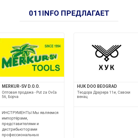
011INFO ПРЕДЛАГАЕТ
MERKUR-SV D.O.O.
HUK DOO BEOGRAD
Оптовая продажа - Put za Ovča
Теодора Драјзера 11и, Савски
56, Борча
венац
ИНСТРУМЕНТЫ Мы являемся
импортёрами,
представителями и
дистрибьюторами
профессиональных