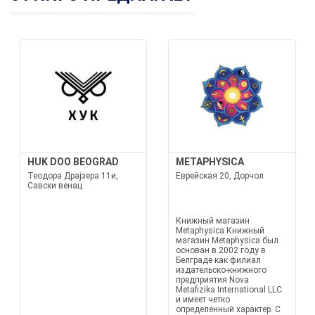
HUK DOO BEOGRAD
METAPHYSICA
Теодора Драјзера 11и,
Еврейская 20, Дорчол
Савски венац
Книжный магазин
Metaphysica Книжный
магазин Metaphysica был
основан в 2002 году в
Белграде как филиал
издательско-книжного
предприятия Nova
Metafizika International LLC
и имеет четко
определенный характер. С