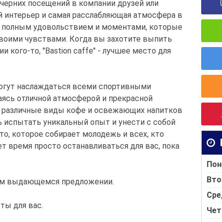
ечерних посещений в компании друзей или
 интерьер и самая расслабляющая атмосфера в
я полным удовольствием и моментами, которые
воими чувствами. Когда вы захотите выпить
 кого-то, "Bastion caffe" - лучшее место для
могут наслаждаться всеми спортивными
аясь отличной атмосферой и прекрасной
а различные виды кофе и освежающих напитков
испытать уникальный опыт и унести с собой
о, которое собирает молодежь и всех, кто
ет время просто останавливаться для вас, пока
Пон
Вто
шем выдающемся предложении.
Сре
ты для вас.
Чет