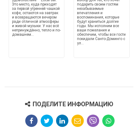
удовольствие — Local bar.
выбор для тех, кто хочет
Это место, куда приходят
подарить своим гостям
за первой утренней чашкой
незабываемые
кофе, остаются на завтрак
впечатления и
и возвращаются вечером
воспоминания, которые
ради отличной атмосферы
будут храниться долгие
и живой музыки. У нас всё
годы. Мы исполним все
непринуждённо, тепло и по-
ваши пожелания и
домашнем...
обеспечим, чтобы все гости
покидали Санто-Доминго с
ул...
ПОДЕЛИТЕ ИНФОРМАЦИЮ