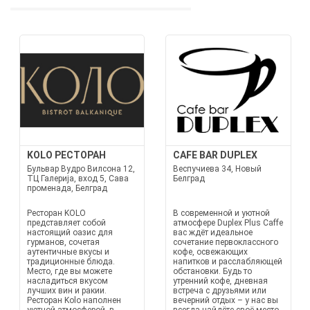
KOLO РЕСТОРАН
CAFE BAR DUPLEX
Бульвар Вудро Вилсона 12,
Веспучиева 34, Новый
ТЦ Галерија, вход 5, Сава
Белград
променада, Белград
Ресторан KOLO
В современной и уютной
представляет собой
атмосфере Duplex Plus Caffe
настоящий оазис для
вас ждёт идеальное
гурманов, сочетая
сочетание первоклассного
аутентичные вкусы и
кофе, освежающих
традиционные блюда.
напитков и расслабляющей
Место, где вы можете
обстановки. Будь то
насладиться вкусом
утренний кофе, дневная
лучших вин и ракии.
встреча с друзьями или
Ресторан Kolo наполнен
вечерний отдых – у нас вы