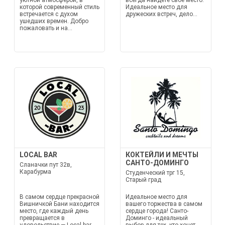
уютной атмосферой, в
всегда найдёте своё место.
которой современный стиль
Идеальное место для
встречается с духом
дружеских встреч, дело...
ушедших времен. Добро
пожаловать и на...
LOCAL BAR
КОКТЕЙЛИ И МЕЧТЫ
САНТО-ДОМИНГО
Сланачки пут 32в,
Карабурма
Студенческий трг 15,
Старый град
В самом сердце прекрасной
Идеальное место для
Вишничкой Бани находится
вашего торжества в самом
место, где каждый день
сердце города! Санто-
превращается в
Доминго - идеальный