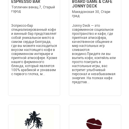
ESPRESSO BAR
BOARD GAME & CAFE
JONNY DECK
Топличин венац 7, Старый
город
Македонская 30, Стари
град
Эспрессо-бар
Jonny Deck — это
специализированный кофе
современное социальное
и винный бар представляет
пространство и кафе, где
собой уникальное место в
приятная атмосфера,
самом сердце Белграда,
качественное общение и
где вы можете насладиться
мир настольных игр
вкусом настоящего кофе в
сливаются
современном интерьере и
воедино.Придете ли вы
приятной атмосфере. Кроме
выпить кофе, коктейль или
нашего фирменного
просто поиграть в
бленда, который является
настольные игры, вас
100% арабикой и узнаваем
встретит улыбчивый
с первого глотка, м...
персонал и незабываемая
энергия. На полках кафе
представ...