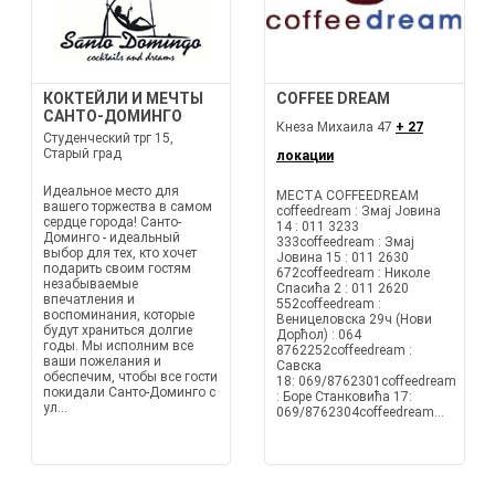
КОКТЕЙЛИ И МЕЧТЫ
COFFEE DREAM
САНТО-ДОМИНГО
Кнеза Михаила 47
+ 27
Студенческий трг 15,
Старый град
локации
Идеальное место для
МЕСТА COFFEEDREAM
вашего торжества в самом
coffeedream : Змај Јовина
сердце города! Санто-
14 : 011 3233
Доминго - идеальный
333coffeedream : Змај
выбор для тех, кто хочет
Јовина 15 : 011 2630
подарить своим гостям
672coffeedream : Николе
незабываемые
Спасића 2 : 011 2620
впечатления и
552coffeedream :
воспоминания, которые
Веницеловска 29ч (Нови
будут храниться долгие
Дорћол) : 064
годы. Мы исполним все
8762252coffeedream :
ваши пожелания и
Савска
обеспечим, чтобы все гости
18: 069/8762301coffeedream
покидали Санто-Доминго с
: Боре Станковића 17:
ул...
069/8762304coffeedream...