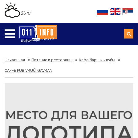
26 ℃
Начальная
Питание и рестораны
Кафе-бары и клубы
CAFFE PUB VRUĆI GAVRAN