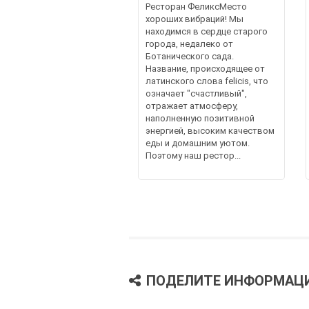
Ресторан ФеликсМесто
хороших вибраций! Мы
находимся в сердце старого
города, недалеко от
Ботанического сада.
Название, происходящее от
латинского слова felicis, что
означает "счастливый",
отражает атмосферу,
наполненную позитивной
энергией, высоким качеством
еды и домашним уютом.
Поэтому наш рестор...
ПОДЕЛИТЕ ИНФОРМАЦ