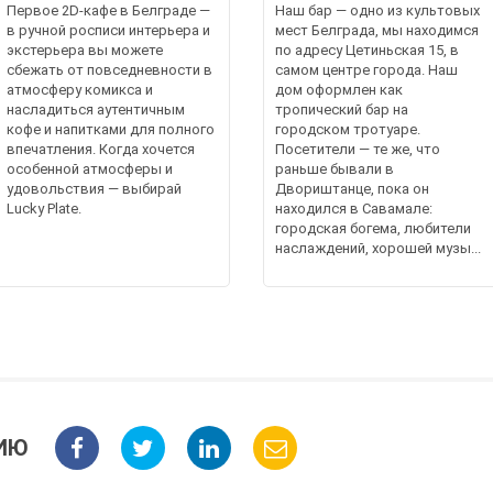
Первое 2D-кафе в Белграде —
Наш бар — одно из культовых
в ручной росписи интерьера и
мест Белграда, мы находимся
экстерьера вы можете
по адресу Цетиньская 15, в
сбежать от повседневности в
самом центре города. Наш
атмосферу комикса и
дом оформлен как
насладиться аутентичным
тропический бар на
кофе и напитками для полного
городском тротуаре.
впечатления. Когда хочется
Посетители — те же, что
особенной атмосферы и
раньше бывали в
удовольствия — выбирай
Двориштанце, пока он
Lucky Plate.
находился в Савамале:
городская богема, любители
наслаждений, хорошей музы...
ИЮ