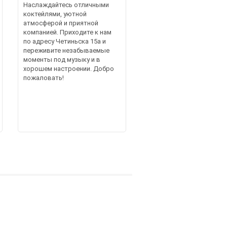
Наслаждайтесь отличными
коктейлями, уютной
атмосферой и приятной
компанией. Приходите к нам
по адресу Четиньска 15а и
переживите незабываемые
моменты под музыку и в
хорошем настроении. Добро
пожаловать!