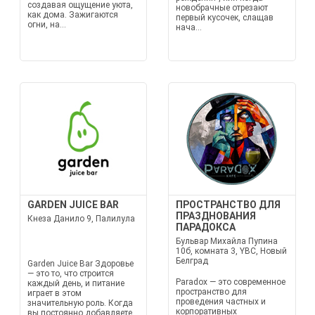
создавая ощущение уюта,
новобрачные отрезают
как дома. Зажигаются
первый кусочек, слащав
огни, на...
нача...
GARDEN JUICE BAR
ПРОСТРАНСТВО ДЛЯ
ПРАЗДНОВАНИЯ
Кнеза Данило 9, Палилула
ПАРАДОКСА
Бульвар Михайла Пупина
10б, комната 3, YBC, Новый
Белград
Garden Juice Bar Здоровье
— это то, что строится
Paradox — это современное
каждый день, и питание
пространство для
играет в этом
проведения частных и
значительную роль. Когда
корпоративных
вы постоянно добавляете