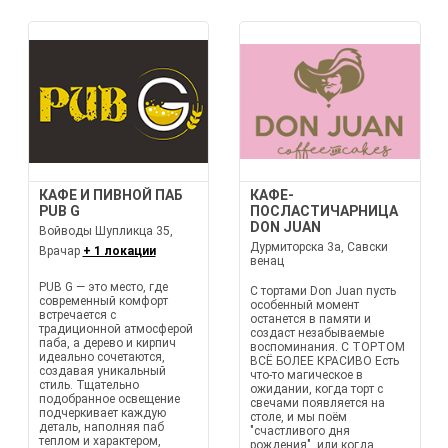
КАФЕ И ПИВНОЙ ПАБ
КАФЕ-
PUB G
ПОСЛАСТИЧАРНИЦА
DON JUAN
Войводы Шупликца 35,
Дурмиторска 3а, Савски
Врачар
+ 1 локации
венац
PUB G — это место, где
С тортами Don Juan пусть
современный комфорт
особенный момент
встречается с
останется в памяти и
традиционной атмосферой
создаст незабываемые
паба, а дерево и кирпич
воспоминания. С ТОРТОМ
идеально сочетаются,
ВСЁ БОЛЕЕ КРАСИВО Есть
создавая уникальный
что-то магическое в
стиль. Тщательно
ожидании, когда торт с
подобранное освещение
свечами появляется на
подчеркивает каждую
столе, и мы поём
деталь, наполняя паб
"счастливого дня
теплом и характером,
рождения", или когда