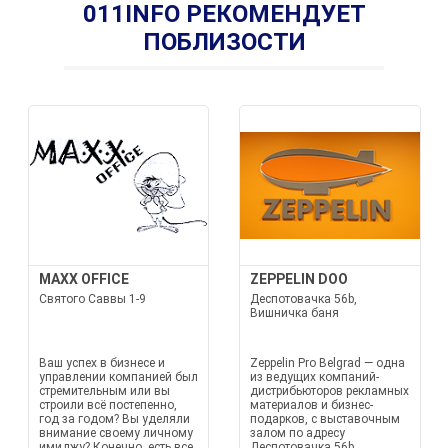
011INFO РЕКОМЕНДУЕТ
ПОБЛИЗОСТИ
MAXX OFFICE
ZEPPELIN DOO
Святого Саввы 1-9
Деспотовачка 56b,
Вишничка баня
Ваш успех в бизнесе и
Zeppelin Pro Belgrad — одна
управлении компанией был
из ведущих компаний-
стремительным или вы
дистрибьюторов рекламных
строили всё постепенно,
материалов и бизнес-
год за годом? Вы уделяли
подарков, с выставочным
внимание своему личному
залом по адресу
имиджу? Конечно, есть все
Деспотовачка 56b,