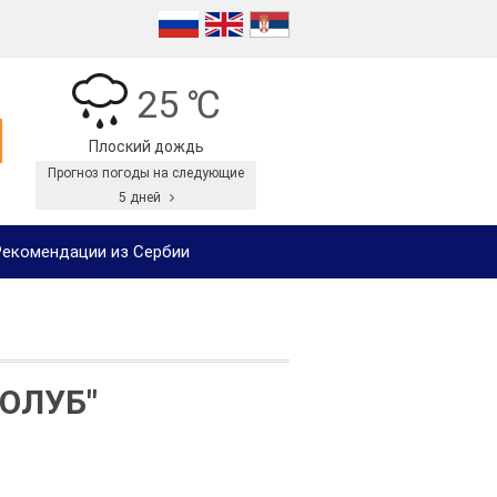
25 ℃
Плоский дождь
Прогноз погоды на следующие
5 дней
екомендации из Сербии
ОЛУБ"