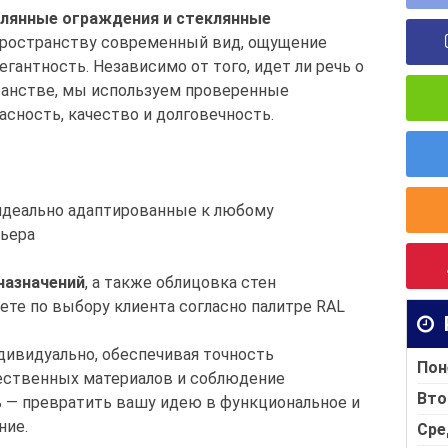
лянные ограждения и стеклянные
пространству современный вид, ощущение
гантность. Независимо от того, идет ли речь о
ранстве, мы используем проверенные
сность, качество и долговечность.
 идеально адаптированные к любому
рьера
назначений
, а также облицовка стен
те по выбору клиента согласно палитре RAL
ивидуально, обеспечивая точность
Пон
чественных материалов и соблюдение
Вто
ь — превратить вашу идею в функциональное и
ние.
Сре