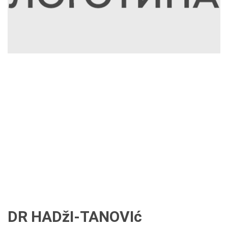
DR HADžI-TANOVIć