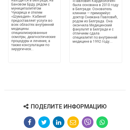
находится в Белграде, на
«Павловић Кардиология»
Бановом Брду, рядом с
была основана в 2010 году
муниципалитетом
в Белграде. Основатель
Чукарица и отелем
клиники — примарийус
«Шумадия». Кабинет
доктор Снежана Павловић,
предоставляет услуги во
родом из Белграда. Она
всех областях внутренней
окончила Медицинский
медицины:
факультет в Белграде и с
специализированные
отличием сдала
осмотры, диагностические
специалитет по внутренней
процедуры и лечение, а
медицине в 1992 году....
также консультации по
хирургическ...
ПОДЕЛИТЕ ИНФОРМАЦИЮ