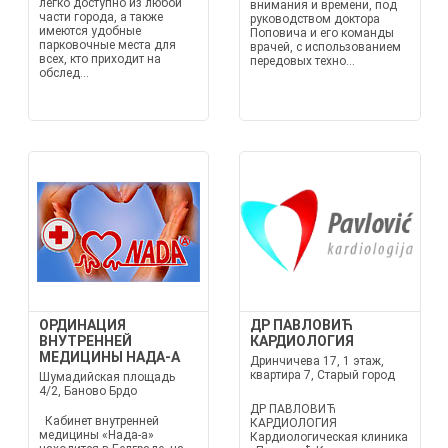
легко доступно из любой
внимания и времени, под
части города, а также
руководством доктора
имеются удобные
Поповича и его команды
парковочные места для
врачей, с использованием
всех, кто приходит на
передовых техно...
обслед...
ОРДИНАЦИЯ
ДР ПАВЛОВИЋ
ВНУТРЕННЕЙ
КАРДИОЛОГИЯ
МЕДИЦИНЫ НАДА-А
Дринчичева 17, 1 этаж,
квартира 7, Старый город
Шумадийская площадь
4/2, Баново Брдо
ДР ПАВЛОВИЋ
Кабинет внутренней
КАРДИОЛОГИЯ
медицины «Нада-а»
Кардиологическая клиника