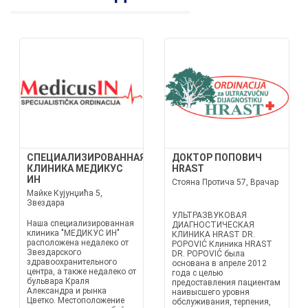
СПЕЦИАЛИЗИРОВАННАЯ
ДОКТОР ПОПОВИЧ
КЛИНИКА МЕДИКУС
HRAST
ИН
Стояна Протича 57, Врачар
Майке Кујунџића 5,
Звездара
УЛЬТРАЗВУКОВАЯ
Наша специализированная
ДИАГНОСТИЧЕСКАЯ
клиника "МЕДИКУС ИН"
КЛИНИКА HRAST DR.
расположена недалеко от
POPOVIĆ Клиника HRAST
Звездарского
DR. POPOVIĆ была
здравоохранительного
основана в апреле 2012
центра, а также недалеко от
года с целью
бульвара Краля
предоставления пациентам
Александра и рынка
наивысшего уровня
Цветко. Местоположение
обслуживания, терпения,