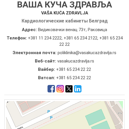
ВАША КУЧА ЗДРАВЉА
VAŠA KUĆA ZDRAVLJA
Кардиологические кабинеты Белград
Адрес:
Видиковачки венац 73т, Раковица
Телефон:
+381 11 234 2222
,
+381 65 234 2122
,
+381 65 234
22 22
Электронная почта:
poliklinika@vasakucazdravlja.rs
Веб-сайт:
vasakucazdravlja.rs
Вайбер:
+381 65 234 22 22
Ватсап:
+381 65 234 22 22