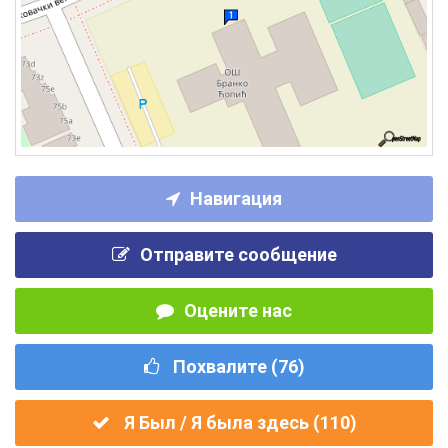
Навигация
Отправите сообщение
Оцените нас
Похвалите (
76
)
Я Был / Я была здесь (
110
)