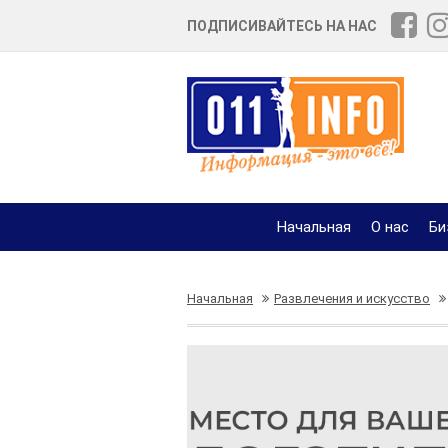
ПОДПИСИВАЙТЕСЬ НА НАС
Начальная
О нас
Би
Начальная
Развлечения и искусство