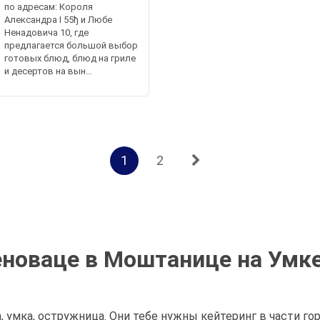
по адресам: Короля
Александра I 55ђ и Любе
Ненадовича 10, где
предлагается большой выбор
готовых блюд, блюд на гриле
и десертов на вын...
1
2
еноваце в Моштанице на Умк
 умка, остружница. Они тебе нужны кейтеринг в части го