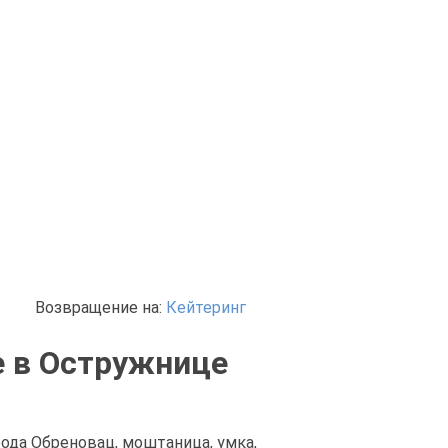
Возвращение на:
Кейтеринг
е в Остружнице
рода Обреновац, моштаница, умка,