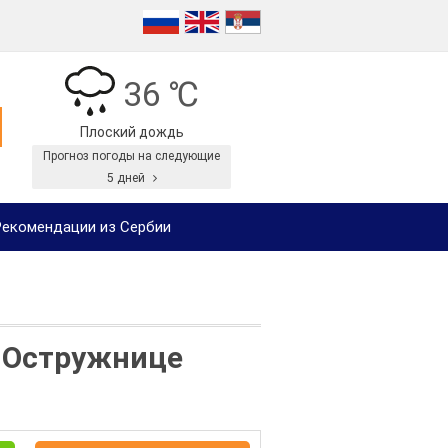
36 ℃
Плоский дождь
Прогноз погоды на следующие
5 дней
екомендации из Сербии
в Остружнице