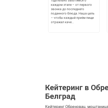
тщательно заботимся о
каждом этапе – от первого
звонка до последнего
поданного блюда. Наша цель
– чтобы каждый приём пищи
отражал каче...
Кейтеринг в Обр
Белград
Кейтеринг Обреновац, моштаница,