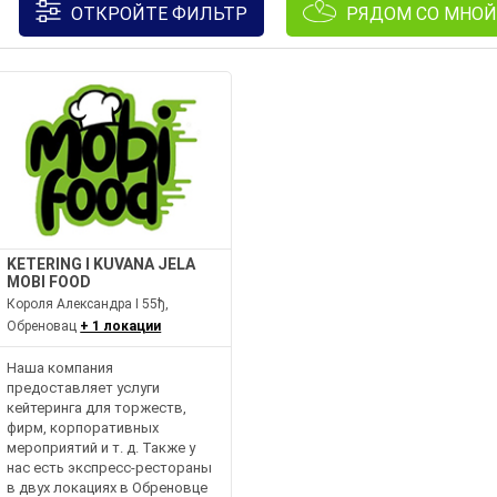
ОТКРОЙТЕ ФИЛЬТР
РЯДОМ СО МНОЙ
KETERING I KUVANA JELA
MOBI FOOD
Короля Александра I 55ђ,
Обреновац
+ 1 локации
Наша компания
предоставляет услуги
кейтеринга для торжеств,
фирм, корпоративных
мероприятий и т. д. Также у
нас есть экспресс-рестораны
в двух локациях в Обреновце