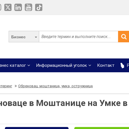
Бизнес
знес каталог
Информационный уголок
Контакт
Р
йтеринг
Обреновац, моштаница, умка, остружница
новаце в Моштанице на Умке 