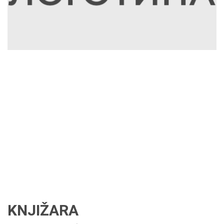
KNJIŽARA