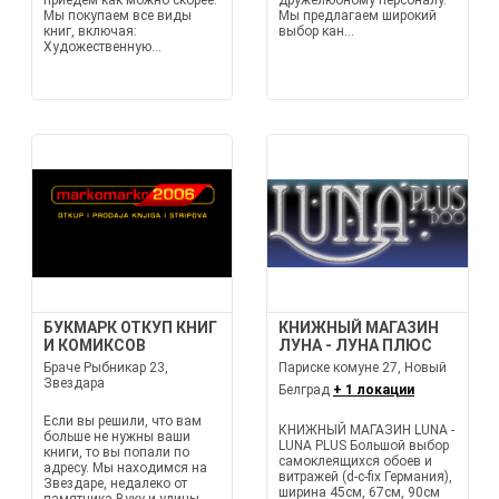
приедем как можно скорее.
дружелюбному персоналу.
Мы покупаем все виды
Мы предлагаем широкий
книг, включая:
выбор кан...
Художественную...
БУКМАРК ОТКУП КНИГ
КНИЖНЫЙ МАГАЗИН
И КОМИКСОВ
ЛУНА - ЛУНА ПЛЮС
Браче Рыбникар 23,
Париске комуне 27, Новый
Звездара
Белград
+ 1 локации
Если вы решили, что вам
КНИЖНЫЙ МАГАЗИН LUNA -
больше не нужны ваши
LUNA PLUS Большой выбор
книги, то вы попали по
самоклеящихся обоев и
адресу. Мы находимся на
витражей (d-c-fix Германия),
Звездаре, недалеко от
ширина 45см, 67см, 90см