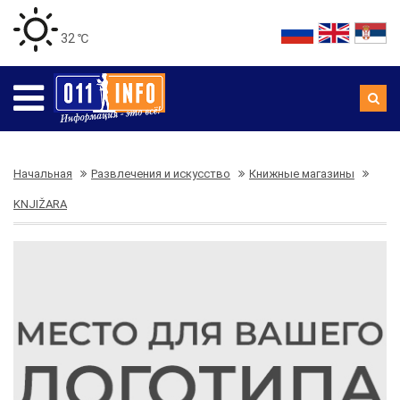
32 ℃
Начальная
Развлечения и искусство
Книжные магазины
KNJIŽARA