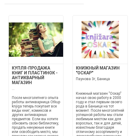
КУПЛЯ-ПРОДАЖА
КНИЖНЫЙ МАГАЗИН
КНИГ И ПЛАСТИНОК -
"ОСКАР"
АНТИКВАРНЫЙ
Паунова 3г, Баница
МАГАЗИН
...
Книжный магазин "Оскар"
После многолетнего опыта
начал свою работу в 2000
работы антикварница Otkup
году и стал первым своего
knjiga теперь покупает все
рода в Баньице на тот
виды книг, комиксов и
момент. После многолетней
других антикварных
успешной работы мы стали
предметов. Если вы хотите
любимым местом как для
обновить свою библиотеку,
взрослых, так и для детей,
продать ненужные книги
известным благодаря
или освободить место, мы
отличному ассортименту и