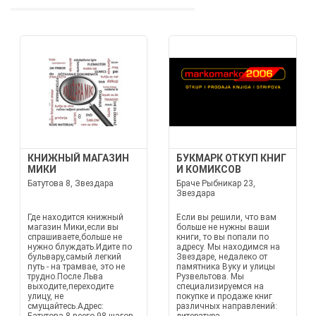
КНИЖНЫЙ МАГАЗИН
БУКМАРК ОТКУП КНИГ
МИКИ
И КОМИКСОВ
Батутова 8, Звездара
Браче Рыбникар 23,
Звездара
Где находится книжный
Если вы решили, что вам
магазин Мики,если вы
больше не нужны ваши
спрашиваете,больше не
книги, то вы попали по
нужно блуждать.Идите по
адресу. Мы находимся на
бульвару,самый легкий
Звездаре, недалеко от
путь - на трамвае, это не
памятника Вуку и улицы
трудно.После Льва
Рузвельтова. Мы
выходите,переходите
специализируемся на
улицу, не
покупке и продаже книг
смущайтесь.Адрес:
различных направлений: