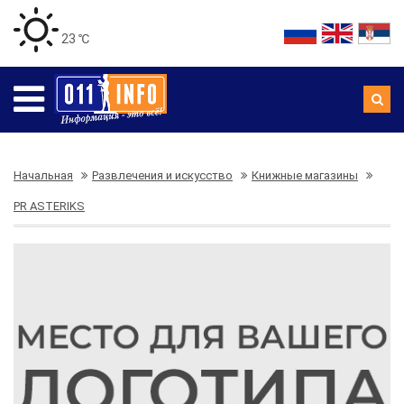
23 ℃
Начальная
Развлечения и искусство
Книжные магазины
PR ASTERIKS