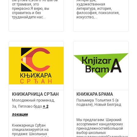
Батутова 8,всего 98 шагов
литература,
от трамвая, это
художественная
прекрасно.Я верю, вы
литература, история,
справитесь и без
философия, психология,
труданайдете нас...
искусство,...
КНИЖАРНИЦА СРЂАН
КНИЖАРА БРАМА
Молодежный променад,
Пальмира Тольятия 5 (в
подвале), Новый Белград
3а, Петлово брдо
+ 2
локации
Мы предлагаем: Широкий
ассортимент канцелярских
Книжарница Срђан
принадлежностейБольшой
специализируется на
выбор школьных
продаже: Школьных