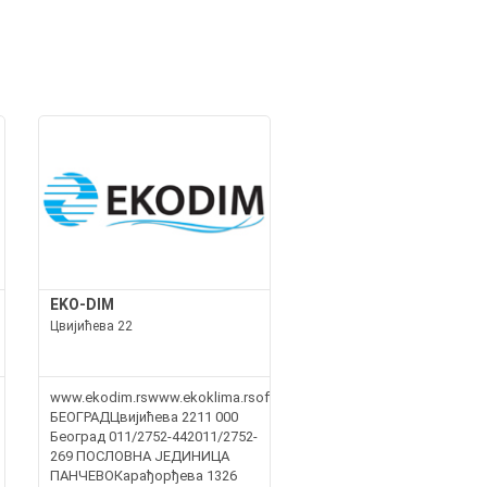
EKO-DIM
Цвијићева 22
www.ekodim.rswww.ekoklima.rsoffice@ekodim.rsoffice@ekoklima.r
БЕОГРАДЦвијићева 2211 000
Београд 011/2752-442011/2752-
269 ПОСЛОВНА ЈЕДИНИЦА
ПАНЧЕВОКарађорђева 1326