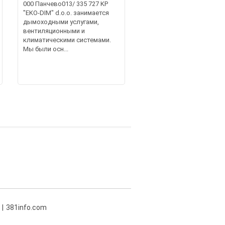
000 Панчево013/ 335 727 KP
"EKO-DIM" d.o.o. занимается
дымоходными услугами,
вентиляционными и
климатическими системами.
Мы были осн...
381info.com