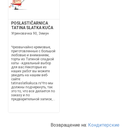
POSLASTIČARNICA
TATINA SLATKA KUĆA
Угриновачка 90, Земун
Чрезвычайно кремовые,
приготовленные с большой
любовью и вниманием,
торты из Татиной сладкой
хаты - идеальный выбор
для вас.Некоторые из
наших работ вы можете
увидеть на нашем веб-
сайте:
tatinaslatkakuca.rsЧто мы
должны подчеркнуть, так
это то, что все делается по
заказу и по
предварительной записи,...
Возвращение на:
Кондитерские