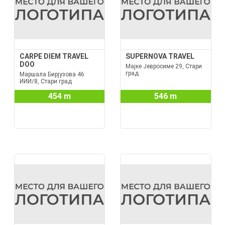
CARPE DIEM TRAVEL
SUPERNOVA TRAVEL
DOO
Мајке Јевросиме 29, Стари
град
Маршала Бирјузова 46
ИИИ/8, Стари град
454 m
546 m