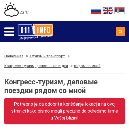
23 ℃
Начальная
Туризм и транспорт
Конгресс-туризм, деловые поездки
рядом со мной
Конгресс-туризм, деловые
поездки рядом со мной
Potrebno je da odobrite korišćenje lokacije na ovoj
stranici kako bismo mogli precizno da odredimo firme
u Vašoj blizini!