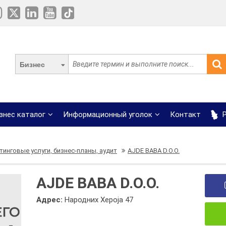
Бизнес
знес каталог
Информационный уголок
Контакт
Р
тинговые услуги, бизнес-планы, аудит
AJDE BABA D.O.O.
AJDE BABA D.O.O.
Адрес:
Народних Хероја 47