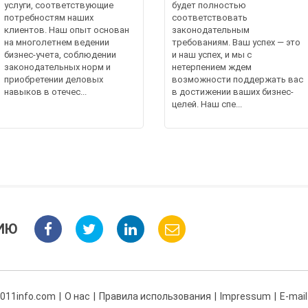
услуги, соответствующие
будет полностью
потребностям наших
соответствовать
клиентов. Наш опыт основан
законодательным
на многолетнем ведении
требованиям. Ваш успех — это
бизнес-учета, соблюдении
и наш успех, и мы с
законодательных норм и
нетерпением ждем
приобретении деловых
возможности поддержать вас
навыков в отечес...
в достижении ваших бизнес-
целей. Наш спе...
ИЮ
 011info.com
О нас
Правила использования
Impressum
E-mail