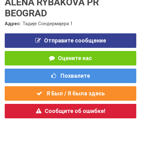
ALENA RYBAKOVA PR
BEOGRAD
Адрес:
Тадије Сондермајера 1
Отправите сообщение
Оцените нас
Похвалите
Я Был / Я была здесь
Сообщите об ошибке!