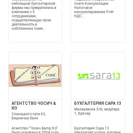
небольшой бухгалтерской
плате Консультации
фирмы мы превратились в
Налоговое
компанию с 5
консультирование Учёт
сотрудниками,
НДС...
осуществляющую свою
деятельность в
собственных поме...
АГЕНТСТВО ЧОСИЧ &
БУХГАЛТЕРИЯ САРА 13
КО
Милешевска 3/III, квартира
1, Врачар
Сланацкого пути 63,
Вишничка баня
Агентство "Чосич &amp; Ко"
Бухгалтерия Сара 13
было основано в 2004 году
предлагает услуги, которые