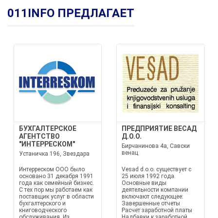
011INFO ПРЕДЛАГАЕТ
БУХГАЛТЕРСКОЕ
ПРЕДПРИЯТИЕ ВЕСАД
АГЕНТСТВО
Д.О.О.
"ИНТЕРРЕСКОМ"
Бирчанинова 4а, Савски
венац
Устаничка 196, Звездара
Интерреском ООО было
Vesad d.o.o. существует с
основано 31 декабря 1991
25 июля 1992 года.
года как семейный бизнес.
Основные виды
С тех пор мы работаем как
деятельности компании
поставщик услуг в области
включают следующее:
бухгалтерского и
Завершенные отчеты
книговодческого
Расчет заработной платы
обслуживания. Из
Надбавки к заработной