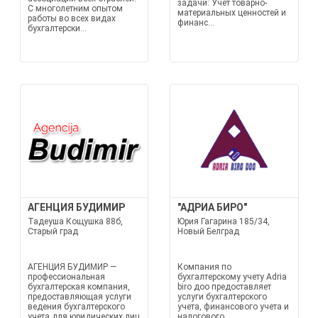
задачи: Учет товарно-
С многолетним опытом
материальных ценностей и
работы во всех видах
финанс...
бухгалтерски...
АГЕНЦИЯ БУДИМИР
"АДРИА БИРО"
Тадеуша Кощушка 88б,
Юрия Гагарина 185/34,
Старый град
Новый Белград
АГЕНЦИЯ БУДИМИР —
Компания по
профессиональная
бухгалтерскому учету Adria
бухгалтерская компания,
biro доо предоставляет
предоставляющая услуги
услуги бухгалтерского
ведения бухгалтерского
учета, финансового учета и
учета для юридических лиц
налогового