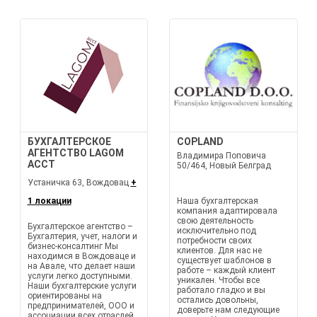
БУХГАЛТЕРСКОЕ
COPLAND
АГЕНТСТВО LAGOM
Владимира Поповича
ACCT
50/464, Новый Белград
Устаничка 63, Вождовац
+
1 локации
Наша бухгалтерская
компания адаптировала
свою деятельность
Бухгалтерское агентство –
исключительно под
Бухгалтерия, учет, налоги и
потребности своих
бизнес-консалтинг Мы
клиентов. Для нас не
находимся в Вождоваце и
существует шаблонов в
на Авале, что делает наши
работе – каждый клиент
услуги легко доступными.
уникален. Чтобы все
Наши бухгалтерские услуги
работало гладко и вы
ориентированы на
остались довольны,
предпринимателей, ООО и
доверьте нам следующие
ассоциации всех отраслей.