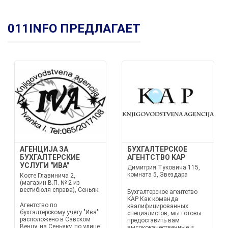
011INFO ПРЕДЛАГАЕТ
АГЕНЦИЈА ЗА
БУХГАЛТЕРСКОЕ
БУХГАЛТЕРСКИЕ
АГЕНТСТВО KAP
УСЛУГИ "ИВА"
Димитрия Туковича 115,
комната 5, Звездара
Косте Главинича 2,
(магазин В.П. № 2 из
вестибюля справа), Сеньяк
Бухгалтерское агентство
KAP Как команда
Агентство по
квалифицированных
бухгалтерскому учету "Ива"
специалистов, мы готовы
расположено в Савском
предоставить вам
Венцу, на Сеньяку, по улице
высококачественные и