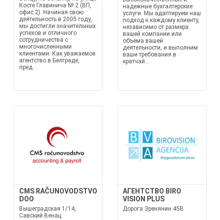
Косте Главинича № 2 (ВП,
надежные бухгалтерские
офис 2). Начиная свою
услуги. Мы адаптируем наш
деятельность в 2005 году,
подход к каждому клиенту,
мы достигли значительных
независимо от размера
успехов и отличного
вашей компании или
сотрудничества с
объема вашей
многочисленными
деятельности, и выполним
клиентами. Как уважаемое
ваши требования в
агентство в Белграде,
кратчай...
пред...
CMS RAČUNOVODSTVO
АГЕНТСТВО BIRO
DOO
VISION PLUS
Вышеградская 1/14,
Дорога Зренянин 45В
Савский Венац