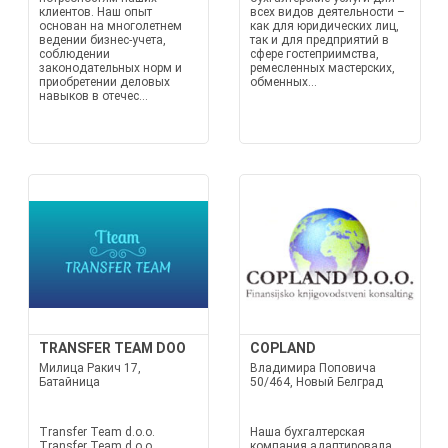
клиентов. Наш опыт
всех видов деятельности –
основан на многолетнем
как для юридических лиц,
ведении бизнес-учета,
так и для предприятий в
соблюдении
сфере гостеприимства,
законодательных норм и
ремесленных мастерских,
приобретении деловых
обменных...
навыков в отечес...
TRANSFER TEAM DOO
COPLAND
Милица Ракич 17,
Владимира Поповича
Батайница
50/464, Новый Белград
Transfer Team d.o.o.
Наша бухгалтерская
Transfer Team d.o.o.
компания адаптировала