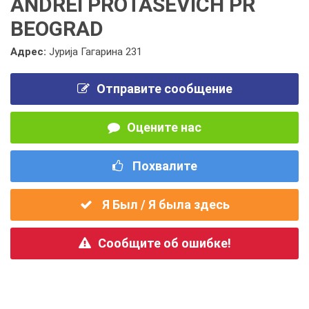
ANDREI PROTASEVICH PR
BEOGRAD
Адрес:
Јурија Гагарина 231
Отправите сообщение
Оцените нас
Похвалите
Я Был / Я была здесь
Сообщите об ошибке!