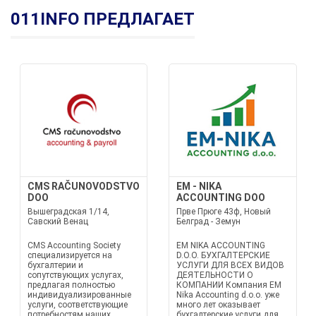
011INFO ПРЕДЛАГАЕТ
CMS RAČUNOVODSTVO
EM - NIKA
DOO
ACCOUNTING DOO
Вышеградская 1/14,
Прве Прюге 43ф, Новый
Савский Венац
Белград - Земун
CMS Accounting Society
EM NIKA ACCOUNTING
специализируется на
D.O.O. БУХГАЛТЕРСКИЕ
бухгалтерии и
УСЛУГИ ДЛЯ ВСЕХ ВИДОВ
сопутствующих услугах,
ДЕЯТЕЛЬНОСТИ О
предлагая полностью
КОМПАНИИ Компания EM
индивидуализированные
Nika Accounting d.o.o. уже
услуги, соответствующие
много лет оказывает
потребностям наших
бухгалтерские услуги для