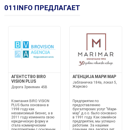
011INFO ПРЕДЛАГАЕТ
АГЕНТСТВО BIRO
АГЕНЦИЈА МАРИ МАР
VISION PLUS
Јабланичка 184а, локал 5,
Жарково
Дорога Зренянин 45В
Компания BIRO VISION
Предприятие по
PLUS была основана в
предоставлению
1998 году как
бухгалтерских услуг "Мари-
независимый бизнес, а в
мар" д.о.о. было основано
2011 году изменила свою
в 1991 году. Как семейное
юридическую форму и
предприятие, мы успешно
стала коммерческим
работаем. За нашими
предприятием с основным
плечами два десятка лет