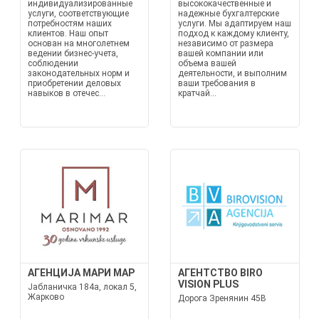
индивидуализированные
высококачественные и
услуги, соответствующие
надежные бухгалтерские
потребностям наших
услуги. Мы адаптируем наш
клиентов. Наш опыт
подход к каждому клиенту,
основан на многолетнем
независимо от размера
ведении бизнес-учета,
вашей компании или
соблюдении
объема вашей
законодательных норм и
деятельности, и выполним
приобретении деловых
ваши требования в
навыков в отечес...
кратчай...
АГЕНЦИЈА МАРИ МАР
АГЕНТСТВО BIRO
VISION PLUS
Јабланичка 184а, локал 5,
Жарково
Дорога Зренянин 45В