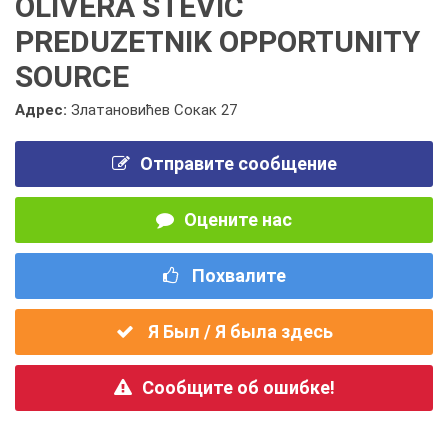
OLIVERA STEVIĆ
PREDUZETNIK OPPORTUNITY
SOURCE
Адрес:
Златановићев Сокак 27
Отправите сообщение
Оцените нас
Похвалите
Я Был / Я была здесь
Сообщите об ошибке!