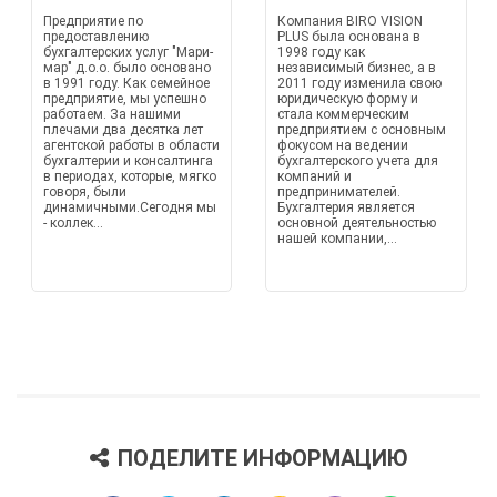
Предприятие по
Компания BIRO VISION
предоставлению
PLUS была основана в
бухгалтерских услуг "Мари-
1998 году как
мар" д.о.о. было основано
независимый бизнес, а в
в 1991 году. Как семейное
2011 году изменила свою
предприятие, мы успешно
юридическую форму и
работаем. За нашими
стала коммерческим
плечами два десятка лет
предприятием с основным
агентской работы в области
фокусом на ведении
бухгалтерии и консалтинга
бухгалтерского учета для
в периодах, которые, мягко
компаний и
говоря, были
предпринимателей.
динамичными.Сегодня мы
Бухгалтерия является
- коллек...
основной деятельностью
нашей компании,...
ПОДЕЛИТЕ ИНФОРМАЦИЮ