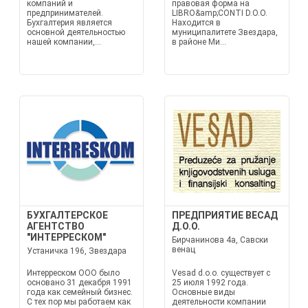
компаний и
правовая форма на
предпринимателей.
LIBRO&amp;CONTI D.O.O.
Бухгалтерия является
Находится в
основной деятельностью
муниципалитете Звездара,
нашей компании,...
в районе Ми...
БУХГАЛТЕРСКОЕ
ПРЕДПРИЯТИЕ ВЕСАД
АГЕНТСТВО
Д.О.О.
"ИНТЕРРЕСКОМ"
Бирчанинова 4а, Савски
венац
Устаничка 196, Звездара
Интерреском ООО было
Vesad d.o.o. существует с
основано 31 декабря 1991
25 июля 1992 года.
года как семейный бизнес.
Основные виды
С тех пор мы работаем как
деятельности компании