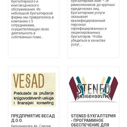
бухгалтерских книг – от
бухгалтерского и
ремесленников до крупных
книговодческого
юридических лиц.
обслуживания. Из
Бухгалтерские услуги
небольшой бухгалтерской
оказывает
фирмы мы превратились в
квалифицированный
компанию с 5
персонал
сотрудниками,
сертифицированных и
осуществляющую свою
лицензированных
деятельность в
бухгалтеров. Чтобы
собственных поме...
убедиться в качестве
услуг,...
ПРЕДПРИЯТИЕ ВЕСАД
STENED БУХГАЛТЕРИЯ
Д.О.О.
- ПРОГРАММНОЕ
ОБЕСПЕЧЕНИЕ ДЛЯ
Бирчанинова 4а, Савски