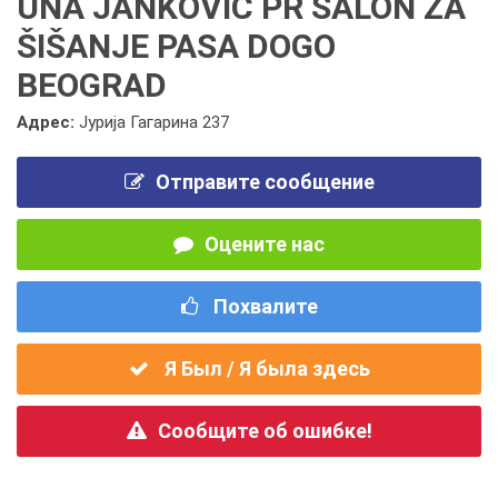
UNA JANKOVIĆ PR SALON ZA
ŠIŠANJE PASA DOGO
BEOGRAD
Адрес:
Јурија Гагарина 237
Отправите сообщение
Оцените нас
Похвалите
Я Был / Я была здесь
Сообщите об ошибке!