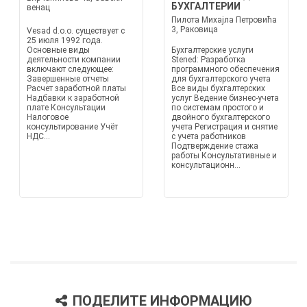
БУХГАЛТЕРИИ
венац
Пилота Михајла Петровића
3, Раковица
Vesad d.o.o. существует с
25 июля 1992 года.
Основные виды
Бухгалтерские услуги
деятельности компании
Stened: Разработка
включают следующее:
программного обеспечения
Завершенные отчеты
для бухгалтерского учета
Расчет заработной платы
Все виды бухгалтерских
Надбавки к заработной
услуг Ведение бизнес-учета
плате Консультации
по системам простого и
Налоговое
двойного бухгалтерского
консультирование Учёт
учета Регистрация и снятие
НДС...
с учета работников
Подтверждение стажа
работы Консультативные и
консультационн...
ПОДЕЛИТЕ ИНФОРМАЦИЮ