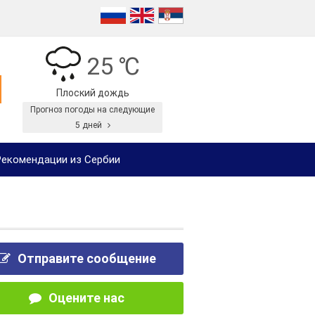
25 ℃
Плоский дождь
Прогноз погоды на следующие
5 дней
екомендации из Сербии
Отправите сообщение
Оцените нас