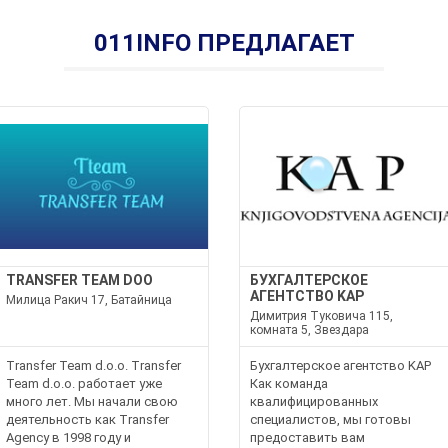
011INFO ПРЕДЛАГАЕТ
TRANSFER TEAM DOO
БУХГАЛТЕРСКОЕ
АГЕНТСТВО KAP
Милица Ракич 17, Батайница
Димитрия Туковича 115,
комната 5, Звездара
Transfer Team d.o.o. Transfer
Бухгалтерское агентство KAP
Team d.o.o. работает уже
Как команда
много лет. Мы начали свою
квалифицированных
деятельность как Transfer
специалистов, мы готовы
Agency в 1998 году и
предоставить вам