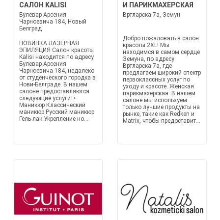
САЛОН KALISI
И ПАРИКМАХЕРСКАЯ
Булевар Арсения
Вртларска 7a, Земун
Чарноевича 184, Новый
Белград
Добро пожаловать в салон
НОВИНКА ЛАЗЕРНАЯ
красоты 2XL! Мы
ЭПИЛЯЦИЯ Салон красоты
находимся в самом сердце
Kalisi находится по адресу
Земуна, по адресу
Булевар Арсения
Вртларска 7a, где
Чарноевича 184, недалеко
предлагаем широкий спектр
от студенческого городка в
первоклассных услуг по
Нови-Белграде. В нашем
уходу и красоте. Женская
салоне предоставляются
парикмахерская: В нашем
следующие услуги: •
салоне мы используем
Маникюр Классический
только лучшие продукты на
маникюр Русский маникюр
рынке, такие как Redken и
Гель-лак Укрепление но...
Matrix, чтобы предоставит...