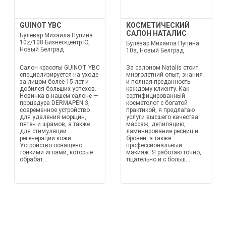
GUINOT YBC
КОСМЕТИЧЕСКИЙ
САЛОН НАТАЛИС
Булевар Михаила Пупина
10z/108 Бизнес-центр Ю,
Булевар Михаила Пупина
Новый Белград
10а, Новый Белград
Салон красоты GUINOT YBC
За салоном Natalis стоит
специализируется на уходе
многолетний опыт, знания
за лицом более 15 лет и
и полная преданность
добился больших успехов.
каждому клиенту. Как
Новинка в нашем салоне —
сертифицированный
процедура DERMAPEN 3,
косметолог с богатой
современное устройство
практикой, я предлагаю
для удаления морщин,
услуги высшего качества:
пятен и шрамов, а также
массаж, депиляцию,
для стимуляции
ламинирование ресниц и
регенерации кожи.
бровей, а также
Устройство оснащено
профессиональный
тонкими иглами, которые
макияж. Я работаю точно,
обрабат...
тщательно и с больш...