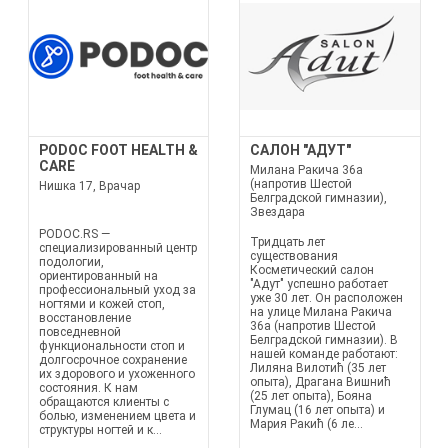
PODOC FOOT HEALTH &
САЛОН "АДУТ"
CARE
Милана Ракича 36а
(напротив Шестой
Нишка 17, Врачар
Белградской гимназии),
Звездара
PODOC.RS —
Тридцать лет
специализированный центр
существования
подологии,
Косметический салон
ориентированный на
"Адут" успешно работает
профессиональный уход за
уже 30 лет. Он расположен
ногтями и кожей стоп,
на улице Милана Ракича
восстановление
36а (напротив Шестой
повседневной
Белградской гимназии). В
функциональности стоп и
нашей команде работают:
долгосрочное сохранение
Лиляна Вилотић (35 лет
их здорового и ухоженного
опыта), Драгана Вишнић
состояния. К нам
(25 лет опыта), Бояна
обращаются клиенты с
Глумац (16 лет опыта) и
болью, изменением цвета и
Мария Ракић (6 ле...
структуры ногтей и к...