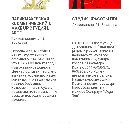
ПАРИКМАХЕРСКАЯ -
СТУДИЯ КРАСОТЫ FIDI
КОСМЕТИЧЕСКИЙ &
Дьяковацкая, 21, Звездара
MAKE UP СТУДИЯ L
ARTE
Каймакчаланска 12,
Звездара
САЛОН FIDI Адрес: улица
Дьяковацка 21 (Звездара),
Дорогие мои, мы хотим
рядом с рынком Джерам,
начать эту страницу с
недалеко от Вукового
огромного СПАСИБО за то,
памятника и Бульвара
что вы с нами все эти годы
короля Александра.
и за оказанное доверие.
Контакт: 011/6450-375,
Для нас большая честь, что
063/262-575 Услуги,
вы являетесь частью нашей
предлагаемые в салоне:
команды, что ваша улыбка
Парикмахерские услуги
на лице бесценна.
Косметические процедуры
Надеемся, что вы будете
Профессиональный
наслаждаться с нами, и что
макияж Соляриум "Mega
с вашей помощью, вашими
Sun"...
предлож...