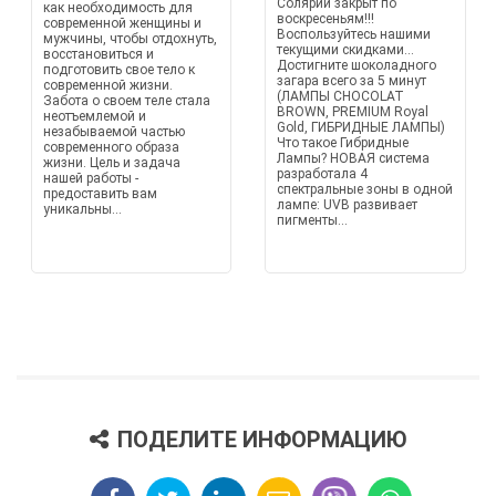
Солярий закрыт по
как необходимость для
воскресеньям!!!
современной женщины и
Воспользуйтесь нашими
мужчины, чтобы отдохнуть,
текущими скидками...
восстановиться и
Достигните шоколадного
подготовить свое тело к
загара всего за 5 минут
современной жизни.
(ЛАМПЫ CHOCOLAT
Забота о своем теле стала
BROWN, PREMIUM Royal
неотъемлемой и
Gold, ГИБРИДНЫЕ ЛАМПЫ)
незабываемой частью
Что такое Гибридные
современного образа
Лампы? НОВАЯ система
жизни. Цель и задача
разработала 4
нашей работы -
спектральные зоны в одной
предоставить вам
лампе: UVB развивает
уникальны...
пигменты...
ПОДЕЛИТЕ ИНФОРМАЦИЮ