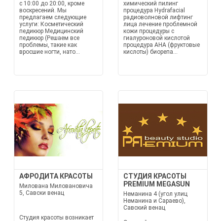
с 10:00 до 20:00, кроме
химический пилинг
воскресений. Мы
процедура Hydrafacial
предлагаем следующие
радиоволновой лифтинг
услуги: Косметический
лица лечение проблемной
педикюр Медицинский
кожи процедуры с
педикюр (Решаем все
гиалуроновой кислотой
проблемы, такие как
процедура AHA (фруктовые
вросшие ногти, нато...
кислоты) биорепа...
АФРОДИТА КРАСОТЫ
СТУДИЯ КРАСОТЫ
PREMIUM MEGASUN
Милована Миловановича
5, Савски венац
Неманина 4 (угол улиц
Неманина и Сараево),
Савский венац
Студия красоты возникает