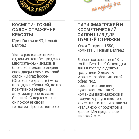
КОСМЕТИЧЕСКИЙ
ПАРИКМАХЕРСКИЙ И
САЛОН ОТРАЖЕНИЕ
КОСМЕТИЧЕСКИЙ
КРАСОТЫ
САЛОН ШИЗ ДЛЯ
ЛУЧШЕЙ СТРИЖКИ
Юрия Гагарина 97, Новый
Белград
Юрия Гагарина 155б,
комната 5, Новый Белград
Уютно расположенный в
одном из новобелградских
Добро пожаловать в "Shiz
многоэтажных домов, в
for the Best Hair" Салон для
блоке 70, недавно открыл
дам и господ с долгой
свои двери косметический
традицией. Здесь вы
салон «Odraz lepote»
можете преобразить свой
(Отражение красоты) — по
образ под
площади небольшой, но по
профессиональным
позитивной энергии и
руководством нашей
энтузиазму очень даже
команды парикмахеров и
большой. С первого шага
получить услуги высшего
он покоряет своей
качества с использованием
теплотой. Пространство хо...
итальянских продуктов и
красок. Мы предлагаем
широкий спек...