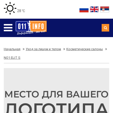
28 ℃
Начальная
Уход за лицом и телом
Косметические салоны
NO1 ELIT S