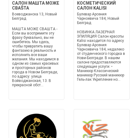
САЛОН МАШТА МОЖЕ
КОСМЕТИЧЕСКИЙ
СВАŠТА
САЛОН KALISI
Воеводжанска 13, Новый
Булевар Арсения
Белград
Чарноевича 184, Новый
Белград
МАШТА МОЖЕ СВАШТА -
НОВИНКА ЛАЗЕРНАЯ
Если вы воспримите эту
ЭПИЛЯЦИЯ Салон красоты
фразу буквально, вы не
Kalisi находится по адресу
ошибетесь. Мы здесь,
Булевар Арсения
чтобы превратить вашу
Чарноевича 184, недалеко
фантазию в реальность и
от студенческого городка в
исполнить все ваши
Нови-Белграде. В нашем
желания. Мы находимся в
салоне предоставляются
одном из самых красивых
следующие услуги: •
и просторных районов
Маникюр Классический
города в Новом Белграде,
маникюр Русский маникюр
по адресу: улица
Гель-лак Укрепление но...
Войводжанская, 13. В
прекрасной обст...