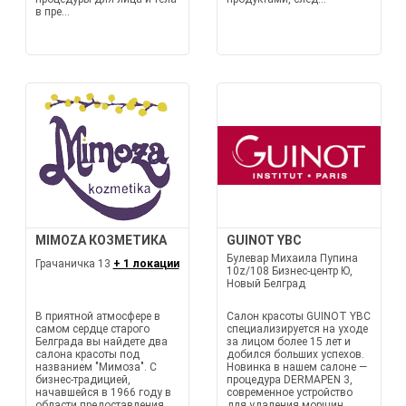
в пре...
MIMOZA КОЗМЕТИКА
GUINOT YBC
Булевар Михаила Пупина
Грачаничка 13
+ 1 локации
10z/108 Бизнес-центр Ю,
Новый Белград
В приятной атмосфере в
Салон красоты GUINOT YBC
самом сердце старого
специализируется на уходе
Белграда вы найдете два
за лицом более 15 лет и
салона красоты под
добился больших успехов.
названием "Мимоза". С
Новинка в нашем салоне —
бизнес-традицией,
процедура DERMAPEN 3,
начавшейся в 1966 году в
современное устройство
области предоставления
для удаления морщин,