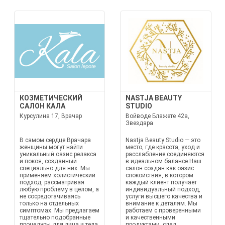
КОЗМЕТИЧЕСКИЙ
NASTJA BEAUTY
САЛОН КАЛА
STUDIO
Курсулина 17, Врачар
Войводе Блажете 42а,
Звездара
В самом сердце Врачара
Nastja Beauty Studio — это
женщины могут найти
место, где красота, уход и
уникальный оазис релакса
расслабление соединяются
и покоя, созданный
в идеальном балансе.Наш
специально для них. Мы
салон создан как оазис
применяем холистический
спокойствия, в котором
подход, рассматривая
каждый клиент получает
любую проблему в целом, а
индивидуальный подход,
не сосредотачиваясь
услуги высшего качества и
только на отдельных
внимание к деталям. Мы
симптомах. Мы предлагаем
работаем с проверенными
тщательно подобранные
и качественными
процедуры для лица и тела
продуктами, след...