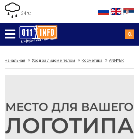
34 ℃
Начальная
Уход за лицом и телом
Косметика
ANNYER