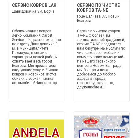
СЕРВИС КОВРОВ LAKI
СЕРВИС ПО ЧИСТКЕ
КОВРОВ TA-NE
Давидовачка 3м, Борча
Гоце Делчева 37, Новый
Белград
Обслуживание ковров
Сервис по чистке ковров
легко Компания Carpet
TA-NE С более чем
Service Laki, расположенная
тридцатилетней традицией,
по адресу Давидовичка 3
сервис TA-NE предлагает
м, в муниципалитете
вам безупречные услуги по
Палилула, в связи с
чистке ковров, мебели и
характером нашей работы
коммерческих помещений.
охватывает весь город
Из нашего сервисного
Белград. Мы предлагаем
центра в Новом Белграде
следующие услуги: Чистка
мы быстро и легко
ковров и ковриковЧистка
доберемся до любого
обивкиГлубокая чистка
адреса в городе,
автомобилейЧистка штор...
гарантируя качество,
дружелюбие и...