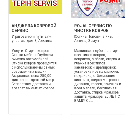
АНДЖЕЛА КОВРОВОЙ
ROJAL СЕРВИС ПО
СЕРВИС
ЧИСТКЕ КОВРОВ
Угриговачкий путь, 27-й
Юстина Поповича 77В,
участок, дом 3, Альтина
Алтина, Земун
Услуги: Стирка ковров
Машинная глубокая стирка
Стирка мебели Глубокая
всех типов ковров,
очистка автомобилей
ковриков, мебели, стирка и
Стирка ковров проводится
глажка всех типов
с использованием самых
занавесок и драпировок,
современных машин.
установка новых кисточек,
Акционная цена 250,00
подшивка, отбеливание
дин. за квадратный метр.
кисточек, стирка матрасов,
Бесплатная доставка и
диванов, кресел, подушек и
возврат вымытых ковров.
всей мебели, бесплатная
доставка, стирка мрамора,
защита мрамора. 25 ЛЕТ С
ВАМИ! Се...