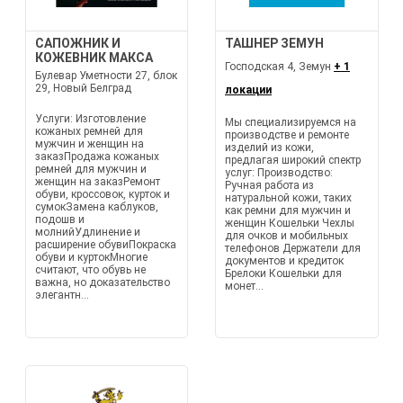
САПОЖНИК И
ТАШНЕР ЗЕМУН
КОЖЕВНИК МАКСА
Господская 4, Земун
+ 1
Булевар Уметности 27, блок
29, Новый Белград
локации
Услуги: Изготовление
Мы специализируемся на
кожаных ремней для
производстве и ремонте
мужчин и женщин на
изделий из кожи,
заказПродажа кожаных
предлагая широкий спектр
ремней для мужчин и
услуг: Производство:
женщин на заказРемонт
Ручная работа из
обуви, кроссовок, курток и
натуральной кожи, таких
сумокЗамена каблуков,
как ремни для мужчин и
подошв и
женщин Кошельки Чехлы
молнийУдлинение и
для очков и мобильных
расширение обувиПокраска
телефонов Держатели для
обуви и куртокМногие
документов и кредиток
считают, что обувь не
Брелоки Кошельки для
важна, но доказательство
монет...
элегантн...