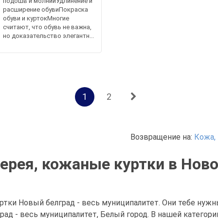
подошв и молнийУдлинение и
расширение обувиПокраска
обуви и куртокМногие
считают, что обувь не важна,
но доказательство элегантн...
1
2
Возвращение на:
Кожа,
ерея, кожаные куртки в Ново
ртки Новый белград - весь муниципалитет. Они тебе нужн
град - весь муниципалитет, Белый город. В нашей категор