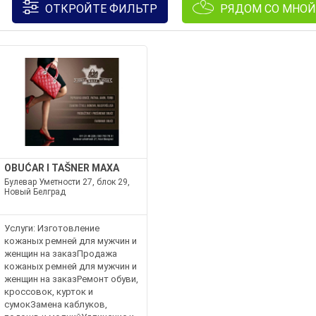
ОТКРОЙТЕ ФИЛЬТР
РЯДОМ СО МНОЙ
OBUĆAR I TAŠNER MAXA
Булевар Уметности 27, блок 29,
Новый Белград
Услуги: Изготовление
кожаных ремней для мужчин и
женщин на заказПродажа
кожаных ремней для мужчин и
женщин на заказРемонт обуви,
кроссовок, курток и
сумокЗамена каблуков,