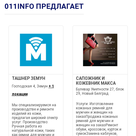
011INFO ПРЕДЛАГАЕТ
ТАШНЕР ЗЕМУН
САПОЖНИК И
КОЖЕВНИК МАКСА
Господская 4, Земун
+ 1
Булевар Уметности 27, блок
29, Новый Белград
локации
Услуги: Изготовление
Мы специализируемся на
кожаных ремней для
производстве и ремонте
мужчин и женщин на
изделий из кожи,
заказПродажа кожаных
предлагая широкий спектр
ремней для мужчин и
услуг: Производство:
женщин на заказРемонт
Ручная работа из
обуви, кроссовок, курток и
натуральной кожи, таких
сумокЗамена каблуков,
как ремни для мужчин и