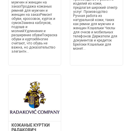
мужчин и женщин на
изделий из кожи,
заказПродажа кожаных
предлагая широкий спектр
ремней для мужчин и
услуг: Производство:
женщин на заказРемонт
Ручная работа из
обуви, кроссовок, курток и
натуральной кожи, таких
сумокЗамена каблуков,
как ремни для мужчин и
подошв и
женщин Кошельки Чехлы
молнийУдлинение и
для очков и мобильных
расширение обувиПокраска
телефонов Держатели для
обуви и куртокМногие
документов и кредиток
считают, что обувь не
Брелоки Кошельки для
важна, но доказательство
монет...
элегантн...
КОЖАНЫЕ КУРТКИ
РАДАКОВИЧ