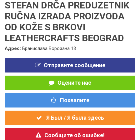
STEFAN DRČA PREDUZETNIK
RUČNA IZRADA PROIZVODA
OD KOŽE S BRKOVI
LEATHERCRAFTS BEOGRAD
Адрес:
Бранислава Борозана 13
Отправите сообщение
Оцените нас
Похвалите
Я Был / Я была здесь
Сообщите об ошибке!